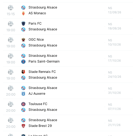
Strasbourg Alsace
NS
12/09/26
AS Monaco
15:15
Paris FC
NS
19/09/26
Strasbourg Alsace
19:00
OGC Nice
NS
10/10/26
Strasbourg Alsace
19:00
Strasbourg Alsace
NS
17/10/26
Paris Saint-Germain
19:00
Stade Rennais FC
NS
24/10/26
Strasbourg Alsace
19:00
Strasbourg Alsace
NS
31/10/26
AJ Auxerre
20:00
Toulouse FC
NS
07/11/26
Strasbourg Alsace
20:00
Strasbourg Alsace
NS
21/11/26
Stade Brest 29
20:00