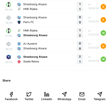
1
Strasbourg Alsace
FT
D
19/03/26
HNK Rijeka
1
20:00
0
Strasbourg Alsace
FT
D
15/03/26
Paris FC
0
14:00
1
HNK Rijeka
FT
W
12/03/26
Strasbourg Alsace
2
17:45
0
AJ Auxerre
FT
D
07/03/26
Strasbourg Alsace
0
18:00
2
Strasbourg Alsace
FT
W
03/03/26
Stade Reims
1
20:00
Share
Facebook
Twitter
LinkedIn
WhatsApp
Email
Telegram