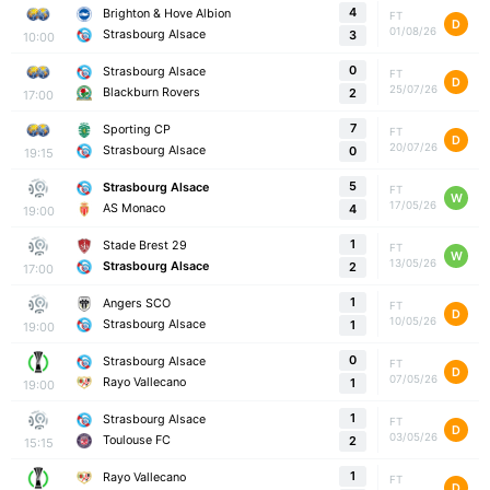
4
Brighton & Hove Albion
FT
D
01/08/26
Strasbourg Alsace
3
10:00
0
Strasbourg Alsace
FT
D
25/07/26
Blackburn Rovers
2
17:00
7
Sporting CP
FT
D
20/07/26
Strasbourg Alsace
0
19:15
5
Strasbourg Alsace
FT
W
17/05/26
AS Monaco
4
19:00
1
Stade Brest 29
FT
W
13/05/26
Strasbourg Alsace
2
17:00
1
Angers SCO
FT
D
10/05/26
Strasbourg Alsace
1
19:00
0
Strasbourg Alsace
FT
D
07/05/26
Rayo Vallecano
1
19:00
1
Strasbourg Alsace
FT
D
03/05/26
Toulouse FC
2
15:15
1
Rayo Vallecano
FT
D