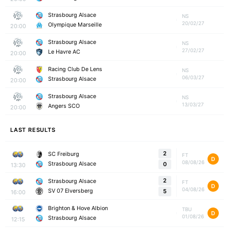
Strasbourg Alsace
NS
20/02/27
Olympique Marseille
20:00
Strasbourg Alsace
NS
27/02/27
Le Havre AC
20:00
Racing Club De Lens
NS
06/03/27
Strasbourg Alsace
20:00
Strasbourg Alsace
NS
13/03/27
Angers SCO
20:00
LAST RESULTS
2
SC Freiburg
FT
D
08/08/26
Strasbourg Alsace
0
13:30
2
Strasbourg Alsace
FT
D
04/08/26
SV 07 Elversberg
5
16:00
Brighton & Hove Albion
TBU
D
01/08/26
Strasbourg Alsace
12:15