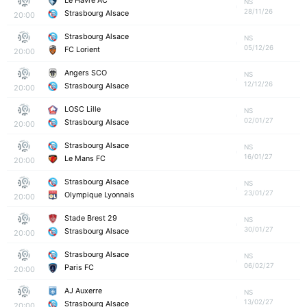
Le Havre AC
NS
28/11/26
Strasbourg Alsace
20:00
Strasbourg Alsace
NS
05/12/26
FC Lorient
20:00
Angers SCO
NS
12/12/26
Strasbourg Alsace
20:00
LOSC Lille
NS
02/01/27
Strasbourg Alsace
20:00
Strasbourg Alsace
NS
16/01/27
Le Mans FC
20:00
Strasbourg Alsace
NS
23/01/27
Olympique Lyonnais
20:00
Stade Brest 29
NS
30/01/27
Strasbourg Alsace
20:00
Strasbourg Alsace
NS
06/02/27
Paris FC
20:00
AJ Auxerre
NS
13/02/27
Strasbourg Alsace
20:00