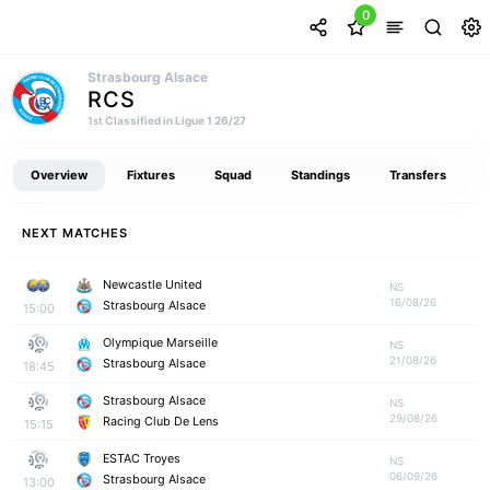
0
Strasbourg Alsace
RCS
Classified in Ligue 1 26/27
1st
Overview
Fixtures
Squad
Standings
Transfers
NEXT MATCHES
Newcastle United
NS
16/08/26
Strasbourg Alsace
15:00
Olympique Marseille
NS
21/08/26
Strasbourg Alsace
18:45
Strasbourg Alsace
NS
29/08/26
Racing Club De Lens
15:15
ESTAC Troyes
NS
06/09/26
Strasbourg Alsace
13:00