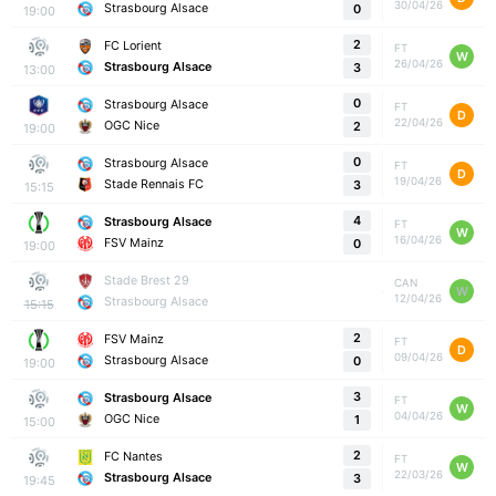
30/04/26
Strasbourg Alsace
0
19:00
2
FC Lorient
FT
W
26/04/26
Strasbourg Alsace
3
13:00
0
Strasbourg Alsace
FT
D
22/04/26
OGC Nice
2
19:00
0
Strasbourg Alsace
FT
D
19/04/26
Stade Rennais FC
3
15:15
4
Strasbourg Alsace
FT
W
16/04/26
FSV Mainz
0
19:00
Stade Brest 29
CAN
W
12/04/26
Strasbourg Alsace
15:15
2
FSV Mainz
FT
D
09/04/26
Strasbourg Alsace
0
19:00
3
Strasbourg Alsace
FT
W
04/04/26
OGC Nice
1
15:00
2
FC Nantes
FT
W
22/03/26
Strasbourg Alsace
3
19:45