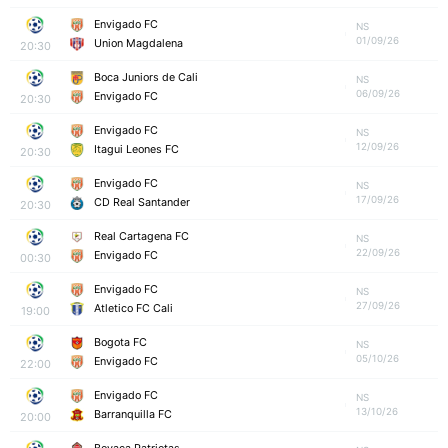
Envigado FC
NS
01/09/26
Union Magdalena
20:30
Boca Juniors de Cali
NS
06/09/26
Envigado FC
20:30
Envigado FC
NS
12/09/26
Itagui Leones FC
20:30
Envigado FC
NS
17/09/26
CD Real Santander
20:30
Real Cartagena FC
NS
22/09/26
Envigado FC
00:30
Envigado FC
NS
27/09/26
Atletico FC Cali
19:00
Bogota FC
NS
05/10/26
Envigado FC
22:00
Envigado FC
NS
13/10/26
Barranquilla FC
20:00