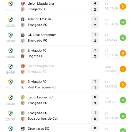
4
Union Magdalena
FT
D
09/04/26
Envigado FC
2
21:00
1
Atletico FC Cali
FT
W
06/04/26
Envigado FC
2
23:00
1
CD Real Santander
FT
W
31/03/26
Envigado FC
3
20:00
1
Envigado FC
FT
D
25/03/26
Bogota FC
2
20:00
Union Magdalena
CAN
D
19/03/26
Envigado FC
21:00
1
Envigado FC
FT
D
16/03/26
Real Cartagena FC
1
21:05
0
Itagui Leones FC
FT
W
11/03/26
Envigado FC
3
20:30
1
Envigado FC
FT
W
05/03/26
Boca Juniors de Cali
0
20:00
0
Orsomarso SC
FT
W