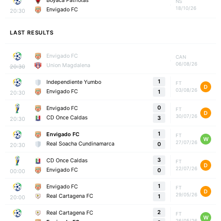
Boyaca Patriotas
NS
18/10/26
Envigado FC
20:30
LAST RESULTS
Envigado FC
CAN
06/08/26
Union Magdalena
20:30
1
Independiente Yumbo
FT
D
03/08/26
Envigado FC
1
20:30
0
Envigado FC
FT
D
30/07/26
CD Once Caldas
3
20:30
1
Envigado FC
FT
W
27/07/26
Real Soacha Cundinamarca
0
20:30
3
CD Once Caldas
FT
D
22/07/26
Envigado FC
0
00:00
1
Envigado FC
FT
D
29/05/26
Real Cartagena FC
1
20:00
2
Real Cartagena FC
FT
W
26/05/26