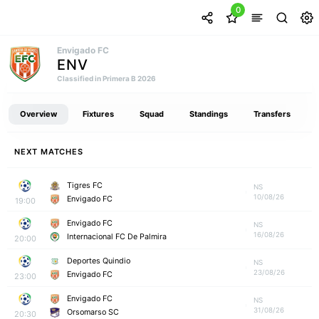
0
Envigado FC
ENV
Classified in Primera B 2026
Overview
Fixtures
Squad
Standings
Transfers
NEXT MATCHES
Tigres FC
NS
10/08/26
Envigado FC
19:00
Envigado FC
NS
16/08/26
Internacional FC De Palmira
20:00
Deportes Quindio
NS
23/08/26
Envigado FC
23:00
Envigado FC
NS
31/08/26
Orsomarso SC
20:30