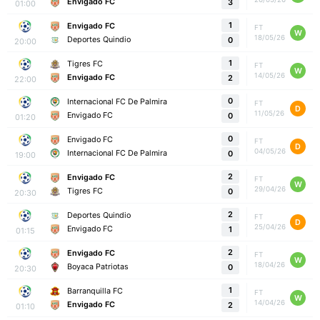
Envigado FC
3
01:00
1
Envigado FC
FT
W
18/05/26
Deportes Quindio
0
20:00
1
Tigres FC
FT
W
14/05/26
Envigado FC
2
22:00
0
Internacional FC De Palmira
FT
D
11/05/26
Envigado FC
0
01:20
0
Envigado FC
FT
D
04/05/26
Internacional FC De Palmira
0
19:00
2
Envigado FC
FT
W
29/04/26
Tigres FC
0
20:30
2
Deportes Quindio
FT
D
25/04/26
Envigado FC
1
01:15
2
Envigado FC
FT
W
18/04/26
Boyaca Patriotas
0
20:30
1
Barranquilla FC
FT
W
14/04/26
Envigado FC
2
01:10