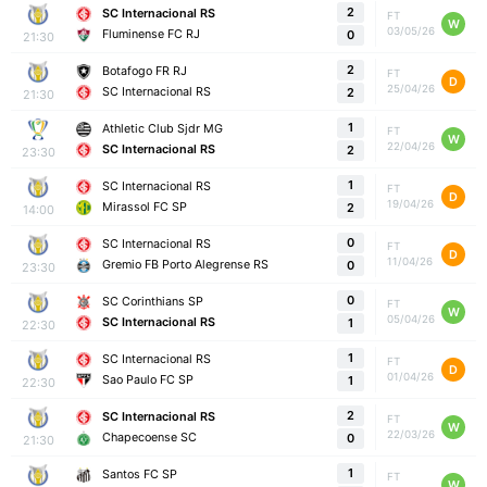
2
SC Internacional RS
FT
W
03/05/26
Fluminense FC RJ
0
21:30
2
Botafogo FR RJ
FT
D
25/04/26
SC Internacional RS
2
21:30
1
Athletic Club Sjdr MG
FT
W
22/04/26
SC Internacional RS
2
23:30
1
SC Internacional RS
FT
D
19/04/26
Mirassol FC SP
2
14:00
0
SC Internacional RS
FT
D
11/04/26
Gremio FB Porto Alegrense RS
0
23:30
0
SC Corinthians SP
FT
W
05/04/26
SC Internacional RS
1
22:30
1
SC Internacional RS
FT
D
01/04/26
Sao Paulo FC SP
1
22:30
2
SC Internacional RS
FT
W
22/03/26
Chapecoense SC
0
21:30
1
Santos FC SP
FT
W