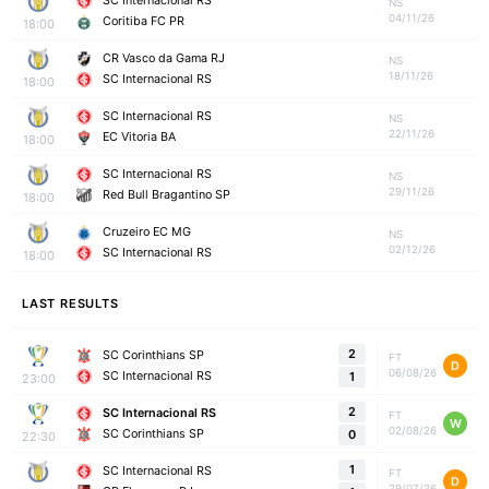
SC Internacional RS
NS
04/11/26
Coritiba FC PR
18:00
CR Vasco da Gama RJ
NS
18/11/26
SC Internacional RS
18:00
SC Internacional RS
NS
22/11/26
EC Vitoria BA
18:00
SC Internacional RS
NS
29/11/26
Red Bull Bragantino SP
18:00
Cruzeiro EC MG
NS
02/12/26
SC Internacional RS
18:00
LAST RESULTS
2
SC Corinthians SP
FT
D
06/08/26
SC Internacional RS
1
23:00
2
SC Internacional RS
FT
W
02/08/26
SC Corinthians SP
0
22:30
1
SC Internacional RS
FT
D
29/07/26