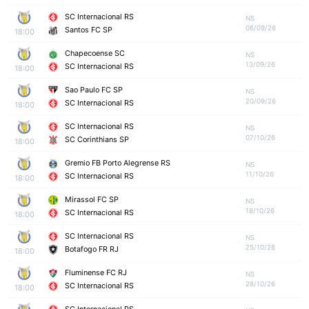
SC Internacional RS
NS
06/09/26
Santos FC SP
18:00
Chapecoense SC
NS
13/09/26
SC Internacional RS
18:00
Sao Paulo FC SP
NS
20/09/26
SC Internacional RS
18:00
SC Internacional RS
NS
07/10/26
SC Corinthians SP
18:00
Gremio FB Porto Alegrense RS
NS
11/10/26
SC Internacional RS
18:00
Mirassol FC SP
NS
18/10/26
SC Internacional RS
18:00
SC Internacional RS
NS
25/10/26
Botafogo FR RJ
18:00
Fluminense FC RJ
NS
28/10/26
SC Internacional RS
18:00