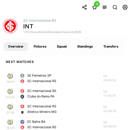
0
SC Internacional RS
INT
Classified in Brasileiro Serie A 2026
17th
Overview
Fixtures
Squad
Standings
Transfers
NEXT MATCHES
SE Palmeiras SP
NS
09/08/26
SC Internacional RS
19:00
SC Internacional RS
NS
17/08/26
Clube do Remo PA
23:00
SC Internacional RS
NS
22/08/26
Atletico Mineiro MG
21:30
EC Bahia BA
NS
30/08/26
SC Internacional RS
18:00