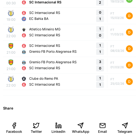
19/03/26
SC Internacional RS
2
00:30
0
SC Internacional RS
FT
D
15/03/26
EC Bahia BA
1
19:00
1
Atletico Mineiro MG
FT
D
11/03/26
SC Internacional RS
0
22:00
1
SC Internacional RS
FT
D
08/03/26
Gremio FB Porto Alegrense RS
1
21:00
3
Gremio FB Porto Alegrense RS
FT
D
01/03/26
SC Internacional RS
0
21:00
1
Clube do Remo PA
FT
D
25/02/26
SC Internacional RS
1
22:00
Share
Facebook
Twitter
LinkedIn
WhatsApp
Email
Telegram