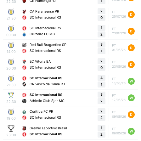
CR Flamengo RJ
1
22:30
2
CA Paranaense PR
FT
D
25/07/26
SC Internacional RS
0
21:30
1
SC Internacional RS
FT
D
23/07/26
Cruzeiro EC MG
2
00:30
3
Red Bull Bragantino SP
FT
D
31/05/26
SC Internacional RS
1
14:00
2
EC Vitoria BA
FT
D
23/05/26
SC Internacional RS
0
20:00
4
SC Internacional RS
FT
W
16/05/26
CR Vasco da Gama RJ
1
21:30
3
SC Internacional RS
FT
W
12/05/26
Athletic Club Sjdr MG
2
22:30
2
Coritiba FC PR
FT
D
09/05/26
SC Internacional RS
2
19:00
1
Gremio Esportivo Brasil
FT
W
06/05/26
SC Internacional RS
2
23:00