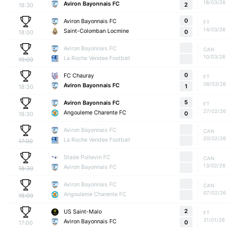
18/03/26
Aviron Bayonnais FC
18:30
2
0
Aviron Bayonnais FC
FT
14/03/26
Saint-Colomban Locmine
18:00
0
Aviron Bayonnais FC
CAN
10/03/26
La Roche Vendee Football
19:00
0
FC Chauray
FT
06/03/26
Aviron Bayonnais FC
18:30
1
5
Aviron Bayonnais FC
FT
27/02/26
Angouleme Charente FC
18:30
0
Aviron Bayonnais FC
CAN
20/02/26
La Roche Vendee Football
17:00
Stade Poitevin FC
CAN
13/02/26
Aviron Bayonnais FC
18:30
Aviron Bayonnais FC
CAN
07/02/26
Angouleme Charente FC
18:00
2
US Saint-Malo
FT
31/01/26
Aviron Bayonnais FC
17:00
0