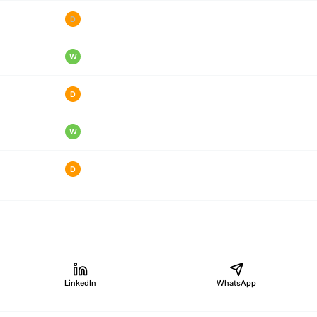
D
W
D
W
D
LinkedIn
WhatsApp