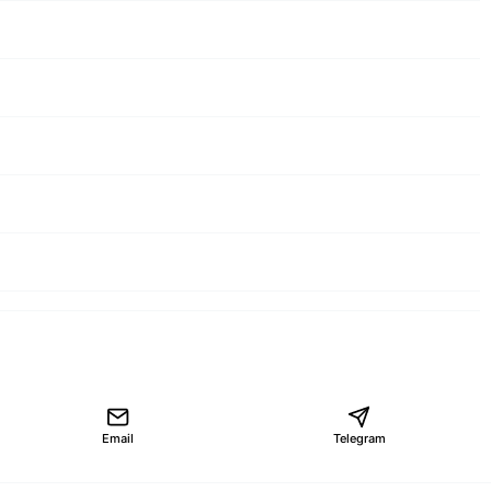
Email
Telegram