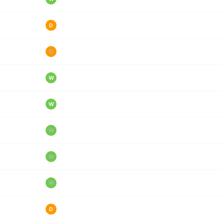
D
D
W
W
W
W
W
D