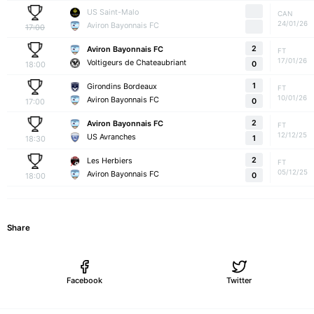
US Saint-Malo
CAN
24/01/26
Aviron Bayonnais FC
17:00
2
Aviron Bayonnais FC
FT
17/01/26
Voltigeurs de Chateaubriant
18:00
0
1
Girondins Bordeaux
FT
10/01/26
Aviron Bayonnais FC
17:00
0
2
Aviron Bayonnais FC
FT
12/12/25
US Avranches
18:30
1
2
Les Herbiers
FT
05/12/25
Aviron Bayonnais FC
18:00
0
Share
Facebook
Twitter