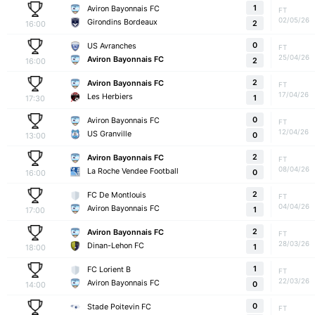
1
Aviron Bayonnais FC
FT
02/05/26
Girondins Bordeaux
16:00
2
0
US Avranches
FT
25/04/26
Aviron Bayonnais FC
16:00
2
2
Aviron Bayonnais FC
FT
17/04/26
Les Herbiers
17:30
1
0
Aviron Bayonnais FC
FT
12/04/26
US Granville
13:00
0
2
Aviron Bayonnais FC
FT
08/04/26
La Roche Vendee Football
16:00
0
2
FC De Montlouis
FT
04/04/26
Aviron Bayonnais FC
17:00
1
2
Aviron Bayonnais FC
FT
28/03/26
Dinan-Lehon FC
18:00
1
1
FC Lorient B
FT
22/03/26
Aviron Bayonnais FC
14:00
0
0
Stade Poitevin FC
FT