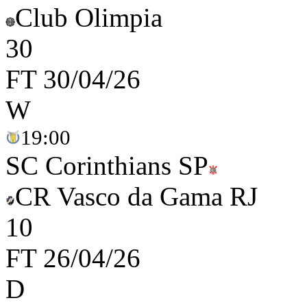
Club Olimpia
3
0
FT
30/04/26
W
19:00
SC Corinthians SP
CR Vasco da Gama RJ
1
0
FT
26/04/26
D