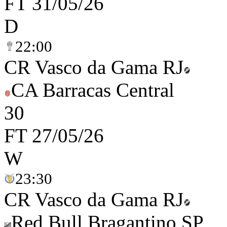
FT
31/05/26
D
22:00
CR Vasco da Gama RJ
CA Barracas Central
3
0
FT
27/05/26
W
23:30
CR Vasco da Gama RJ
Red Bull Bragantino SP