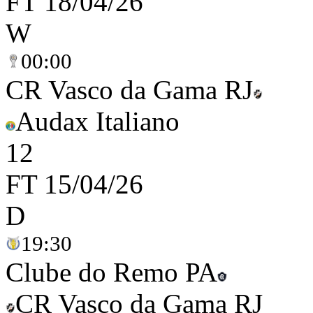
FT
18/04/26
W
00:00
CR Vasco da Gama RJ
Audax Italiano
1
2
FT
15/04/26
D
19:30
Clube do Remo PA
CR Vasco da Gama RJ