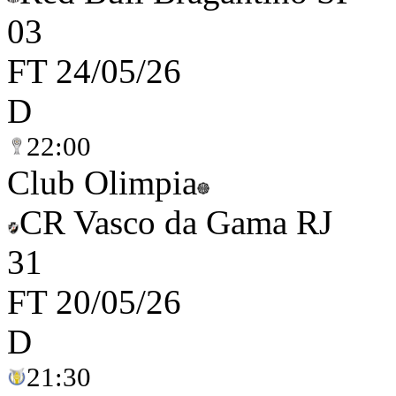
0
3
FT
24/05/26
D
22:00
Club Olimpia
CR Vasco da Gama RJ
3
1
FT
20/05/26
D
21:30