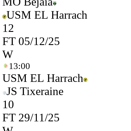
MO Bejaia
USM EL Harrach
1
2
FT
05/12/25
W
13:00
USM EL Harrach
JS Tixeraine
1
0
FT
29/11/25
W