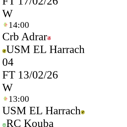
FT
17/02/26
W
14:00
Crb Adrar
USM EL Harrach
0
4
FT
13/02/26
W
13:00
USM EL Harrach
RC Kouba