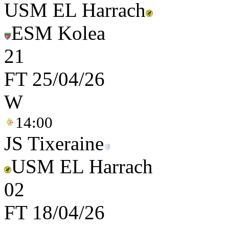
USM EL Harrach
ESM Kolea
2
1
FT
25/04/26
W
14:00
JS Tixeraine
USM EL Harrach
0
2
FT
18/04/26