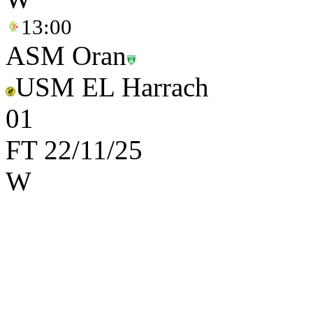
13:00
ASM Oran
USM EL Harrach
0
1
FT
22/11/25
W