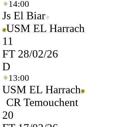
14:00
Js El Biar
USM EL Harrach
1
1
FT
28/02/26
D
13:00
USM EL Harrach
CR Temouchent
2
0