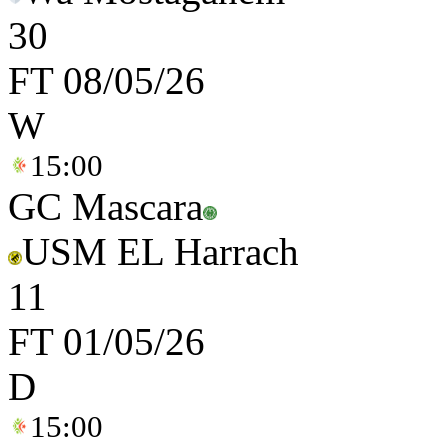
3
0
FT
08/05/26
W
15:00
GC Mascara
USM EL Harrach
1
1
FT
01/05/26
D
15:00