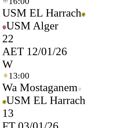
16:00
USM EL Harrach
USM Alger
2
2
AET
12/01/26
W
13:00
Wa Mostaganem
USM EL Harrach
1
3
FT
03/01/26