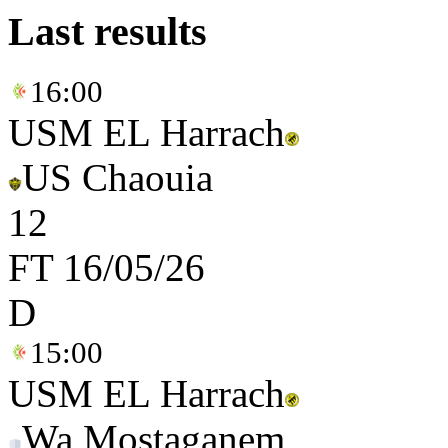
Last results
16:00
USM EL Harrach
US Chaouia
1
2
FT
16/05/26
D
15:00
USM EL Harrach
Wa Mostaganem