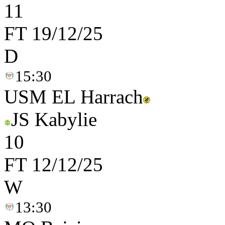
1
1
FT
19/12/25
D
15:30
USM EL Harrach
JS Kabylie
1
0
FT
12/12/25
W
13:30